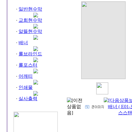
·
일반현수막
·
교회현수막
·
알뜰현수막
·
배너
·
롤브라인드
·
롤포스터
·
어깨띠
·
인쇄물
·
실사출력